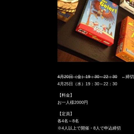
4月20日（金）19：30～22：30
←
締切
4月25日（水）19：30～22：30
【料金】
お一人様2000円
【定員】
各4名～8名
※4人以上で開催・8人で申込締切