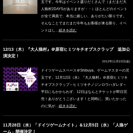
玉です。今年はイベント盛りだくさんで（まだまだ大
人狼村2DAYSがありますが・・）ほとんどのイベント
が全て満員で、本当に嬉しい、ありがたい限りです。
そんなことでまだまだ今年もお客様が来る限り、イベ
ントはし…
続きを読む
12/13（木）『大人狼村』＠原宿ヒミツキチオブスクラップ 追加公
演決定！
2012年11月23日(金)
ドイツゲームスペース＠Shibuya、ゲームマスターの児
玉です。12月12日（水）『大人狼村』＠原宿ヒミツキ
チオブスクラップ～ヒミツキチノジンロウハダレダ～
平日にもかからわず、12日はなんとチケットが即日完
売！ありがとうございます！と同時に、買いたかった
のに気が…
続きを読む
11月28日（水）「ドイツゲームナイト」＆12月5日（水）「人狼ゲ
ーム」開催決定！