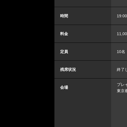
時間
19:0
料金
11,0
定員
10名
残席状況
終了
プレイ
会場
東京都