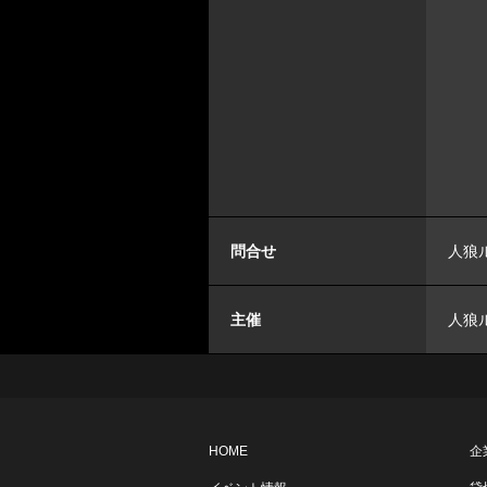
問合せ
人狼ル
主催
人狼
HOME
企