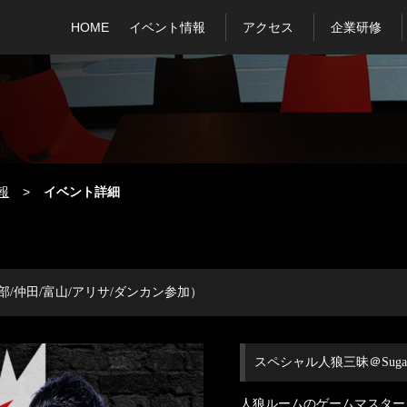
HOME
イベント情報
アクセス
企業研修
報
イベント詳細
部/仲田/富山/アリサ/ダンカン参加）
スペシャル人狼三昧＠Suga
人狼ルームのゲームマスター