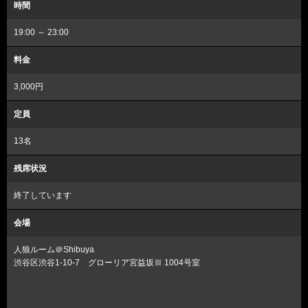
時間
19:00 ～ 23:00
料金
3,000円
定員
13名
残席状況
終了しています
会場
人狼ルーム＠Shibuya
渋谷区渋谷1-10-7 グローリア宮益坂Ⅲ 1004号室