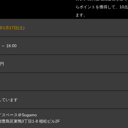
らポイントを獲得して、10
ます。
6年1月17日(土)
0 ～ 16:00
0円
しています
スペース＠Sugamo
豊島区巣鴨3丁目1-8 植松ビル2F