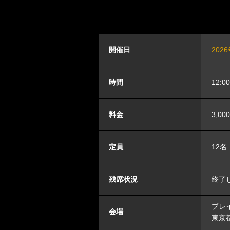
開催日
202
時間
12:0
料金
3,00
定員
12名
残席状況
終了
プレイ
会場
東京都