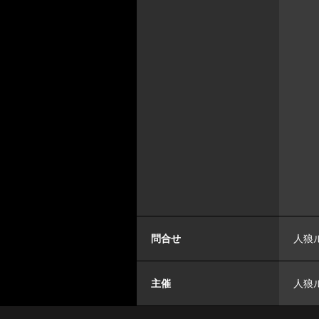
問合せ
人狼ル
主催
人狼