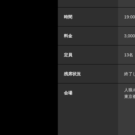
時間
19:0
料金
3,00
定員
13名
残席状況
終了
人狼ル
会場
東京都