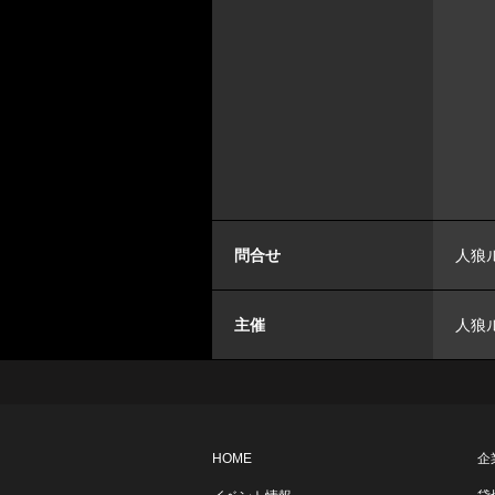
問合せ
人狼ル
主催
人狼
HOME
企