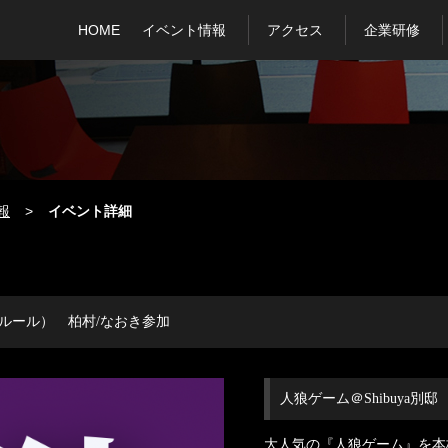
HOME
イベント情報
アクセス
企業研修
報
イベント詳細
ーズルール） 柏村/なおき参加
人狼ゲーム＠Shibuya別邸
大人気の『人狼ゲーム』を本