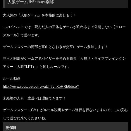
人狼ゲーム＠Shibuya別邸
大人気の『人狼ゲーム』を本格的に楽しもう！
このイベントでは、死んだ人の正体をゲームが終わるまで公開しない【クロー
ズルール】で遊べます。
ゲームマスターの阿部と富山となおきが交互にゲーム参加します！
児玉と阿部がゲームアドバイザーを務める舞台『人狼ザ・ライブプレイングシ
アター（人狼TLPT）』と同じルールです。
ルール動画
http://www.youtube.com/watch?v=XbHRb6djcpY
未経験の人も一度遊べば理解できます！
ゲームマスター（GM）がルール説明やゲーム進行を行ないますので、この安心
して遊びに来てくださいね。
開催日