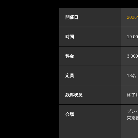
開催日
202
時間
19:0
料金
3,00
定員
13名
残席状況
終了
プレイ
会場
東京都