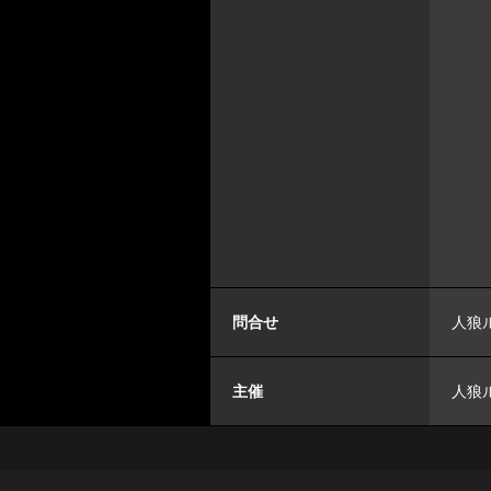
問合せ
人狼ル
主催
人狼