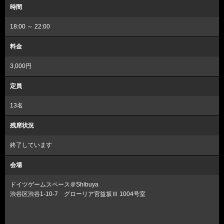
時間
18:00 ～ 22:00
料金
3,000円
定員
13名
残席状況
終了しています
会場
ドイツゲームスペース＠Shibuya
渋谷区渋谷1-10-7 グローリア宮益坂Ⅲ 1004号室