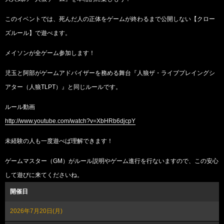
このイベントでは、死んだ人の正体をゲームが終わるまで公開しない【クロー
ズルール】で遊べます。
メイソンが全ゲーム参加します！
児玉と阿部がゲームアドバイザーを務める舞台『人狼ザ・ライブプレイングシ
アター（人狼TLPT）』と同じルールです。
ルール動画
http://www.youtube.com/watch?v=XbHRb6djcpY
未経験の人も一度遊べば理解できます！
ゲームマスター（GM）がルール説明やゲーム進行を行ないますので、この安心
して遊びに来てくださいね。
開催日
2026年7月20日(月)