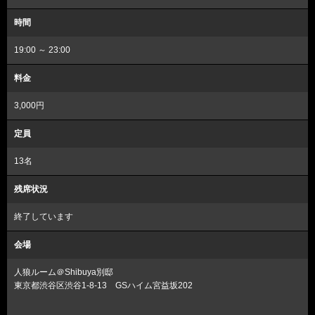
時間
19:00 ～ 23:00
料金
3,000円
定員
13名
残席状況
終了しています
会場
人狼ルーム＠Shibuya別邸
東京都渋谷区渋谷1-8-13 GSハイム宮益坂202