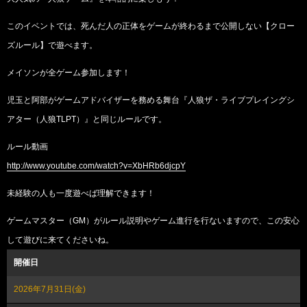
このイベントでは、死んだ人の正体をゲームが終わるまで公開しない【クロー
ズルール】で遊べます。
メイソンが全ゲーム参加します！
児玉と阿部がゲームアドバイザーを務める舞台『人狼ザ・ライブプレイングシ
アター（人狼TLPT）』と同じルールです。
ルール動画
http://www.youtube.com/watch?v=XbHRb6djcpY
未経験の人も一度遊べば理解できます！
ゲームマスター（GM）がルール説明やゲーム進行を行ないますので、この安心
して遊びに来てくださいね。
開催日
2026年7月31日(金)