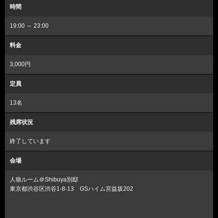
時間
19:00 ～ 23:00
料金
3,000円
定員
13名
残席状況
終了しています
会場
人狼ルーム＠Shibuya別邸
東京都渋谷区渋谷1-8-13 GSハイム宮益坂202