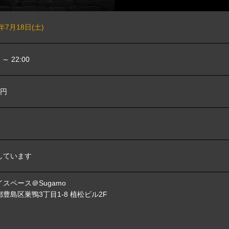
6年7月18日(土)
0 ～ 22:00
0円
しています
スペース＠Sugamo
豊島区巣鴨3丁目1-8 植松ビル2F