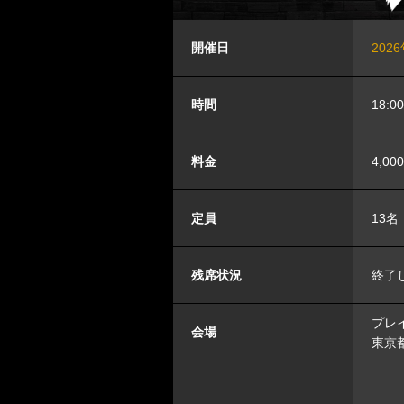
開催日
202
時間
18:0
料金
4,00
定員
13名
残席状況
終了
プレイ
会場
東京都