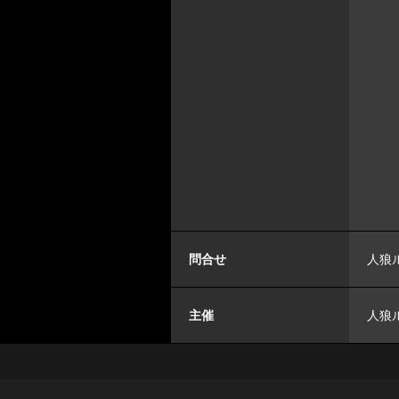
問合せ
人狼ル
主催
人狼