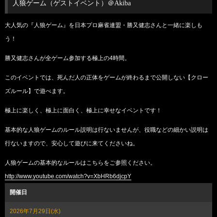
人狼ゲーム（ゲストイベント）＠Akiba
大人気の『人狼ゲーム』を日本プロ麻雀連盟・勝又健志さんと一緒に楽しも
う！
勝又健志さんが全ゲーム参加する極上の4時間。
このイベントでは、死んだ人の正体をゲームが終わるまで公開しない【クロー
ズルール】で遊べます。
極上に楽しく、極上に面白く、極上に幸せなイベントです！
基本的な人狼ゲームのルール説明は行ないませんが、役職などの細かい説明は
行ないますので、安心して遊びに来てくださいね。
人狼ゲームの基本的なルールはこちらをご参照ください。
http://www.youtube.com/watch?v=XbHRb6djcpY
開催日
2026年7月29日(水)