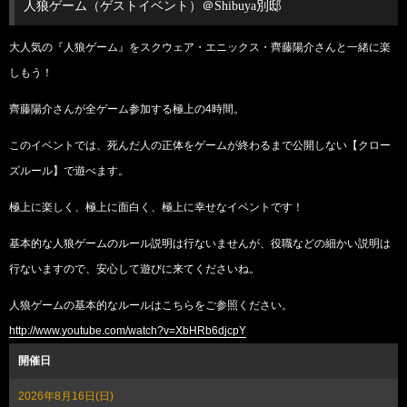
人狼ゲーム（ゲストイベント）＠Shibuya別邸
大人気の『人狼ゲーム』をスクウェア・エニックス・齊藤陽介さんと一緒に楽
しもう！
齊藤陽介さんが全ゲーム参加する極上の4時間。
このイベントでは、死んだ人の正体をゲームが終わるまで公開しない【クロー
ズルール】で遊べます。
極上に楽しく、極上に面白く、極上に幸せなイベントです！
基本的な人狼ゲームのルール説明は行ないませんが、役職などの細かい説明は
行ないますので、安心して遊びに来てくださいね。
人狼ゲームの基本的なルールはこちらをご参照ください。
http://www.youtube.com/watch?v=XbHRb6djcpY
開催日
2026年8月16日(日)