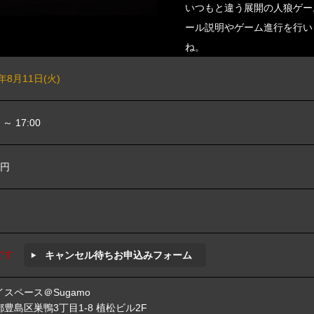
いつもと違う展開の人狼ゲー
ール説明やゲーム進行を行い
ね。
6年8月11日(火)
0 ～ 17:00
0円
です
キャンセル待ちお申込みフォーム
スペース＠Sugamo
豊島区巣鴨3丁目1-8 植松ビル2F