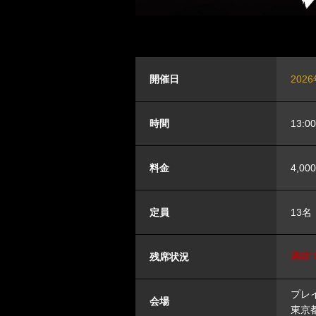
開催日
202
時間
13:0
料金
4,00
定員
13名
満席
残席状況
プレイ
会場
東京都