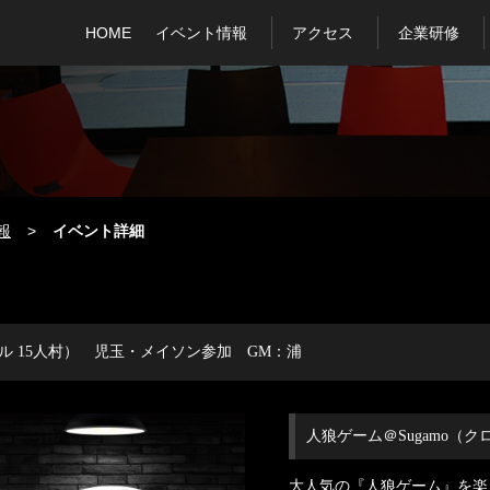
HOME
イベント情報
アクセス
企業研修
報
イベント詳細
ール 15人村） 児玉・メイソン参加 GM：浦
人狼ゲーム＠Sugamo（ク
大人気の『人狼ゲーム』を楽