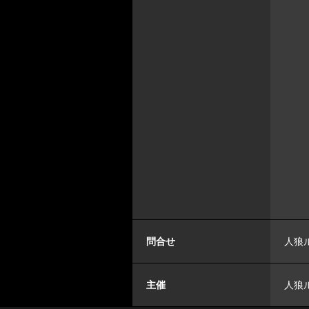
問合せ
人狼ル
主催
人狼