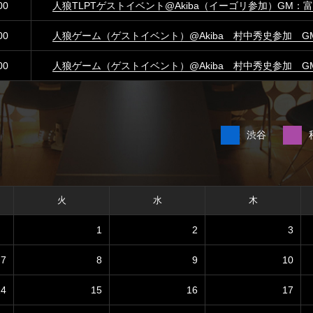
00
人狼TLPTゲストイベント@Akiba（イーゴリ参加）GM：
00
人狼ゲーム（ゲストイベント）@Akiba 村中秀史参加 G
00
人狼ゲーム（ゲストイベント）@Akiba 村中秀史参加 G
渋谷
火
水
木
1
2
3
7
8
9
10
14
15
16
17