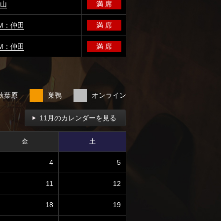
富山
満 席
M：仲田
満 席
M：仲田
満 席
秋葉原
巣鴨
オンライン
11月のカレンダーを見る
金
土
4
5
11
12
18
19