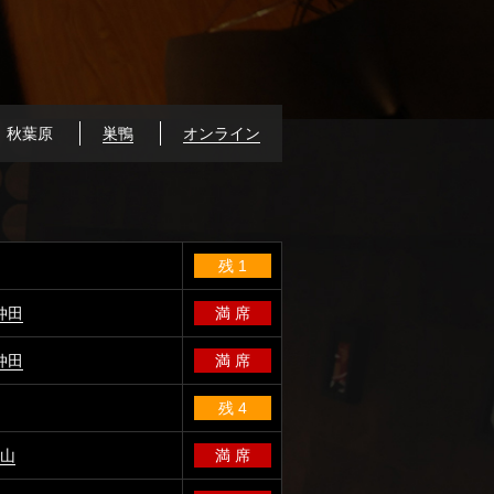
秋葉原
巣鴨
オンライン
残 1
仲田
満 席
仲田
満 席
残 4
富山
満 席