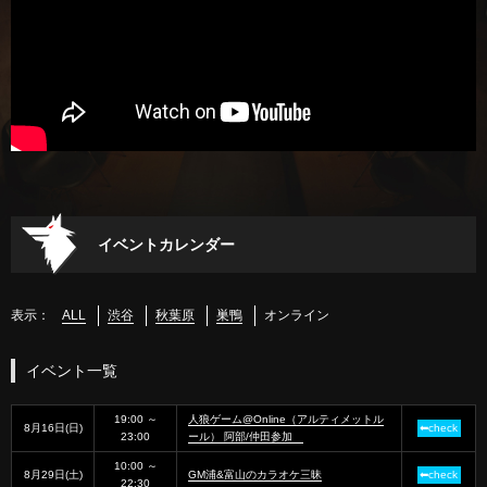
イベントカレンダー
表示：
ALL
渋谷
秋葉原
巣鴨
オンライン
イベント一覧
19:00 ～
人狼ゲーム@Online（アルティメットル
8月16日(日)
⬅check
23:00
ール） 阿部/仲田参加
10:00 ～
8月29日(土)
GM浦&富山のカラオケ三昧
⬅check
22:30