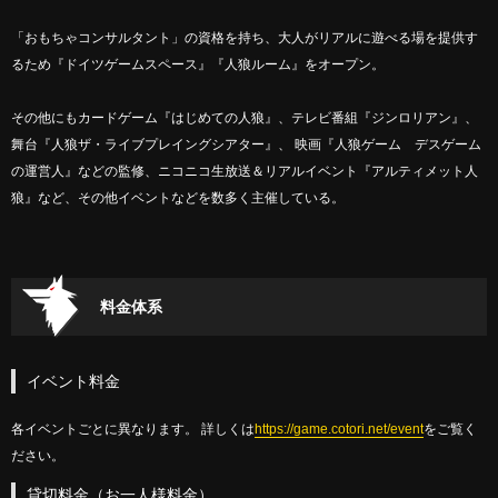
「おもちゃコンサルタント」の資格を持ち、大人がリアルに遊べる場を提供す
るため『ドイツゲームスペース』『人狼ルーム』をオープン。
その他にもカードゲーム『はじめての人狼』、テレビ番組『ジンロリアン』、
舞台『人狼ザ・ライブプレイングシアター』、 映画『人狼ゲーム デスゲーム
の運営人』などの監修、ニコニコ生放送＆リアルイベント『アルティメット人
狼』など、その他イベントなどを数多く主催している。
料金体系
イベント料金
各イベントごとに異なります。 詳しくは
https://game.cotori.net/event
をご覧く
ださい。
貸切料金（お一人様料金）