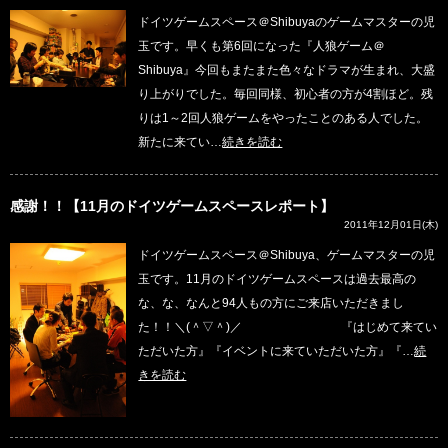
ドイツゲームスペース＠Shibuyaのゲームマスターの児
玉です。早くも第6回になった『人狼ゲーム＠
Shibuya』今回もまたまた色々なドラマが生まれ、大盛
り上がりでした。毎回同様、初心者の方が4割ほど。残
りは1～2回人狼ゲームをやったことのある人でした。
新たに来てい…
続きを読む
感謝！！【11月のドイツゲームスペースレポート】
2011年12月01日(木)
ドイツゲームスペース＠Shibuya、ゲームマスターの児
玉です。11月のドイツゲームスペースは過去最高の
な、な、なんと94人もの方にご来店いただきまし
た！！＼(＾▽＾)／ 『はじめて来てい
ただいた方』『イベントに来ていただいた方』『…
続
きを読む