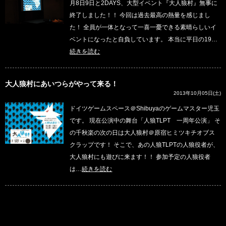
月8日9日と2DAYS、大型イベント『大人狼村』無事に
終了しました！！ 今回は過去最高の熱量を感じまし
た！ 全員が一体となって一喜一憂できる素晴らしいイ
ベントになったと自負しています。 本当に平日の19…
続きを読む
大人狼村にあいつらがやって来る！
2013年10月05日(土)
ドイツゲームスペース＠Shibuyaのゲームマスター児玉
です。 現在公演中の舞台「人狼TLPT 一周年公演」 そ
の千秋楽の次の日は大人狼村＠原宿ヒミツキチオブス
クラップです！ そこで、あの人狼TLPTの人狼役者が、
大人狼村にも遊びに来ます！！ 参加予定の人狼役者
は…
続きを読む