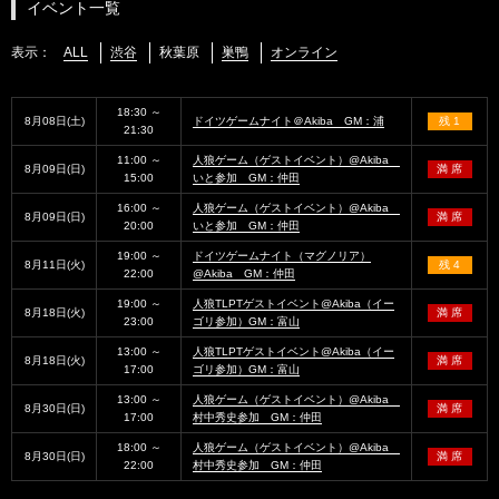
イベント一覧
表示：
ALL
渋谷
秋葉原
巣鴨
オンライン
18:30 ～
8月08日(土)
ドイツゲームナイト＠Akiba GM：浦
残 1
21:30
11:00 ～
人狼ゲーム（ゲストイベント）@Akiba
8月09日(日)
満 席
15:00
いと参加 GM：仲田
16:00 ～
人狼ゲーム（ゲストイベント）@Akiba
8月09日(日)
満 席
20:00
いと参加 GM：仲田
19:00 ～
ドイツゲームナイト（マグノリア）
8月11日(火)
残 4
22:00
@Akiba GM：仲田
19:00 ～
人狼TLPTゲストイベント@Akiba（イー
8月18日(火)
満 席
23:00
ゴリ参加）GM：富山
13:00 ～
人狼TLPTゲストイベント@Akiba（イー
8月18日(火)
満 席
17:00
ゴリ参加）GM：富山
13:00 ～
人狼ゲーム（ゲストイベント）@Akiba
8月30日(日)
満 席
17:00
村中秀史参加 GM：仲田
18:00 ～
人狼ゲーム（ゲストイベント）@Akiba
8月30日(日)
満 席
22:00
村中秀史参加 GM：仲田