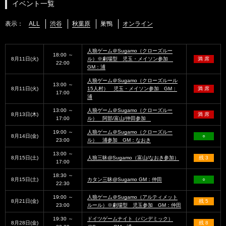
イベント一覧
表示：
ALL
渋谷
秋葉原
巣鴨
オンライン
人狼ゲーム＠Sugamo（クローズルー
18:00 ～
8月11日(火)
ル）※劇場型 児玉・メイソン参加
満 席
22:00
GM：浦
人狼ゲーム＠Sugamo（クローズルール
13:00 ～
8月11日(火)
15人村） 児玉・メイソン参加 GM：
満 席
17:00
浦
13:00 ～
人狼ゲーム＠Sugamo（クローズルー
8月13日(木)
満 席
17:00
ル） 阿部/富山/仲田参加
19:00 ～
人狼ゲーム＠Sugamo（クローズルー
8月14日(金)
○
23:00
ル） 浦参加 GM：なおき
13:00 ～
8月15日(土)
人狼三昧@Sugamo（富山/なおき参加）
残 3
17:00
18:30 ～
8月15日(土)
カタン三昧@Sugamo GM：仲田
○
22:30
19:00 ～
人狼ゲーム＠Sugamo（アルティメット
8月21日(金)
残 5
23:00
ルール）※劇場型 児玉参加 GM：仲田
19:30 ～
ドイツゲームナイト（パンデミック）
8月28日(金)
残 8