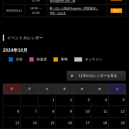
22:30
@Sugamo GM：浦
18:00 ～
酔っ払い人狼@Sugamo（阿部参加）
8月29日(土)
残 3
22:00
GM：なおき
イベントカレンダー
2024年10月
渋谷
秋葉原
巣鴨
オンライン
11月のカレンダーを見る
日
月
火
水
木
金
土
1
2
3
4
5
6
7
8
9
10
11
12
13
14
15
16
17
18
19