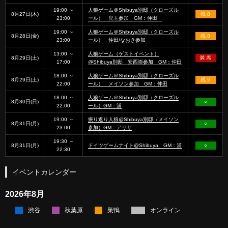
19:00 ～
人狼ゲーム＠Shibuya別邸（クローズル
8月27日(木)
残 8
23:00
ール） 児玉参加 GM：仲田
19:00 ～
人狼ゲーム＠Shibuya別邸（クローズル
8月28日(金)
残 8
23:00
ール） 仲田/なおき参加
13:00 ～
人狼ゲーム（ゲストイベント）
8月29日(土)
満 席
17:00
@Shibuya別邸 安西崇参加 GM：仲田
18:00 ～
人狼ゲーム＠Shibuya別邸（クローズル
8月29日(土)
残 9
22:00
ール） メイソン参加 GM：仲田
18:00 ～
人狼ゲーム＠Shibuya別邸（クローズル
8月30日(日)
○
22:00
ール）GM：浦
19:00 ～
振り返り人狼@Shibuya別邸（メイソン
8月31日(月)
○
23:00
参加）GM：アリサ
19:30 ～
8月31日(月)
ドイツゲームナイト@Shibuya GM：浦
○
22:30
イベントカレンダー
2026年8月
渋谷
秋葉原
巣鴨
オンライン