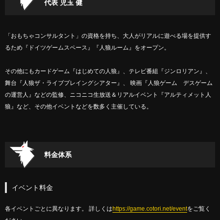
代表 児玉 健
「おもちゃコンサルタント」の資格を持ち、大人がリアルに遊べる場を提供す
るため『ドイツゲームスペース』『人狼ルーム』をオープン。
その他にもカードゲーム『はじめての人狼』、テレビ番組『ジンロリアン』、
舞台『人狼ザ・ライブプレイングシアター』、 映画『人狼ゲーム デスゲーム
の運営人』などの監修、ニコニコ生放送＆リアルイベント『アルティメット人
狼』など、その他イベントなどを数多く主催している。
料金体系
イベント料金
各イベントごとに異なります。 詳しくは
https://game.cotori.net/event
をご覧く