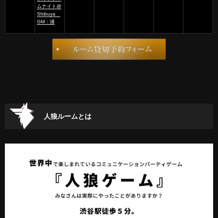
ムナイト@
Shibuya
GM：浦
人狼ルームとは