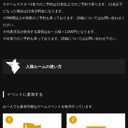
※ゲームマスター2名でのご予約は12名以上でのご予約で承ります。11名以下
になった場合は12名分料金になります。
※5時間以上や深夜のご予約も承っております。詳細についてはお問い合わせく
ださい。
※代表児玉が担当する貸切はお一人様＋1,000円となります。
※出張でのご予約も承っております。詳細についてはお問い合わせ下さい。
人狼ルームの使い方
イベントに参加する
お一人でも参加可能なゲームイベントを毎月行っています。