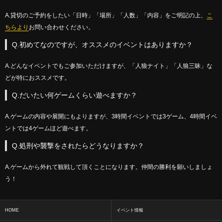
A.貸切のご予約をしたい「日時」「場所」「人数」「内容」をご明記の上、
こ
ちらより
お問い合わせください。
Q.初めてなのですが、オススメのイベントはありますか？
A.どんなイベントでもご参加いただけますが、「人狼ナイト」「人狼三昧」な
どが特におススメです。
Q.だいたい何ゲームくらい遊べますか？
A.ゲームの内容や展開にもよりますが、3時間イベントでは3ゲーム、4時間イベ
ントでは4ゲームほど遊べます。
Q.処刑や襲撃をされたらどうなりますか？
A.ゲームから外れて観戦して頂くことになります。仲間の勝利を願いしましょ
う！
HOME
イベント情報