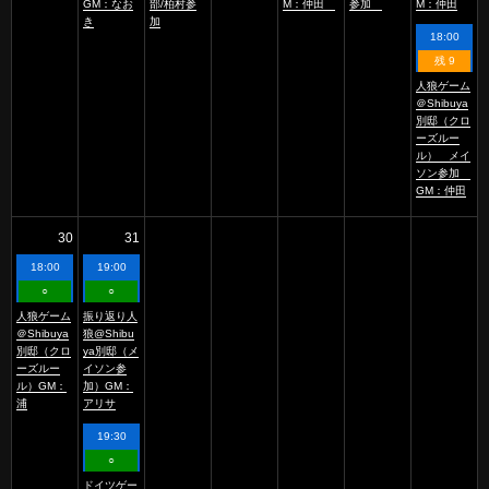
GM：なお
部/柏村参
M：仲田
参加
M：仲田
き
加
18:00
残 9
人狼ゲーム
＠Shibuya
別邸（クロ
ーズルー
ル） メイ
ソン参加
GM：仲田
30
31
18:00
19:00
○
○
人狼ゲーム
振り返り人
＠Shibuya
狼@Shibu
別邸（クロ
ya別邸（メ
ーズルー
イソン参
ル）GM：
加）GM：
浦
アリサ
19:30
○
ドイツゲー