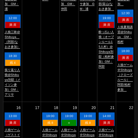
加 GM：
加 GM：
サ参加 G
部/富山/な
加
浦
仲田
M：浦
おき参加
12:30
12:00
19:00
満 席
満 席
満 席
人狼夏期講
人狼三昧@
酔っ払い人
習@Shibu
Shibuya
狼（オープ
ya GM：
（阿部/な
ンルール1
柏村
おき参加）
5人村）@
18:00
Shibuya別
18:30
邸（柏村参
満 席
加）GM：
残 4
人狼ゲーム
阿部
振り返り人
＠Shibuya
狼@Shibu
（クローズ
ya別邸（メ
ルール）
イソン参
阿部/柏村
加）GM：
参加
アリサ
16
17
18
19
20
21
22
13:00
19:00
19:00
19:00
14:00
満 席
残 8
○
残 8
満 席
人狼ゲーム
人狼ゲーム
人狼ゲーム
人狼ゲーム
人狼ゲーム
（ゲストイ
＠Shibuya
＠Shibuya
＠Shibuya
＠Shibuya